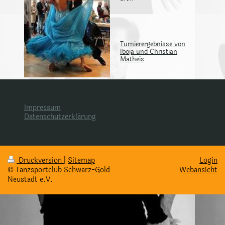
Turnierergebnisse von
Iboja und Christian
Matheis
Impressum
Datenschutzerklärung
Druckversion
|
Sitemap
Login
© Tanzsportclub Schwarz-Gold
Webansicht
Neustadt e.V.