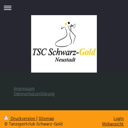
Impressum
Datenschutzerklärung
Druckversion
|
Sitemap
Login
© Tanzsportclub Schwarz-Gold
Webansicht